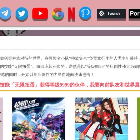
被当做劣等种族对待的世界。在冒险者小队“种族集合”负责拿行李的人类少年莱特
技能“无限扭蛋”。而回应其召唤的，居然是以“等级9999”的压倒性强大为傲
以好感的同时，开始以那压倒性的力量向地面快速进击！
技能「无限扭蛋」获得等级9999的伙伴，我要向前队友和世界