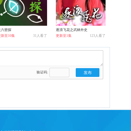
大六密探
逐浪飞花之武林外史
更新至10集
31人看了
更新至1集
123人看了
验证码: