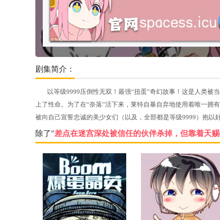
剧集简介：
以等级9999压倒性无双！最强“扭蛋”奇幻故事！这是人类
上了性命。为了在“奈落”活下来，莱特自暴自弃地使用着唯一拥有的
被向自己宣誓忠诚的美少女们（以及，全部都是等级9999）抱
除了"
差点在迷宫深处被信任的伙伴杀掉，但靠着天赐