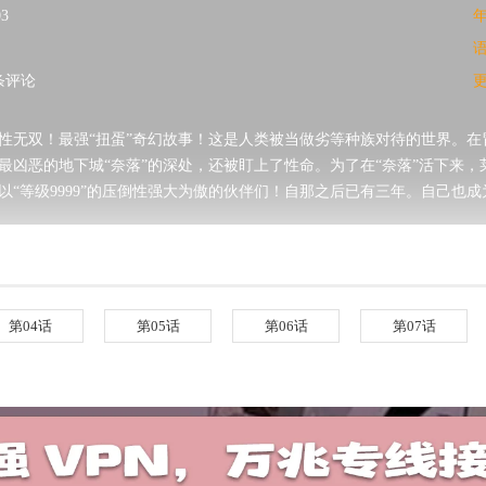
03
条评论
压倒性无双！最强“扭蛋”奇幻故事！这是人类被当做劣等种族对待的世界。
最凶恶的地下城“奈落”的深处，还被盯上了性命。为了在“奈落”活下来，
以“等级9999”的压倒性强大为傲的伙伴们！自那之后已有三年。自己也成
第04话
第05话
第06话
第07话