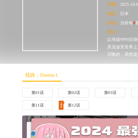
开播：
2025-10-
地区：
日本
评论：
当前有
0
简介：
以等级9999
其流放至世界上
召唤的，居然是
线路：Danma L
第01话
第02话
第03话
第11话
第12话