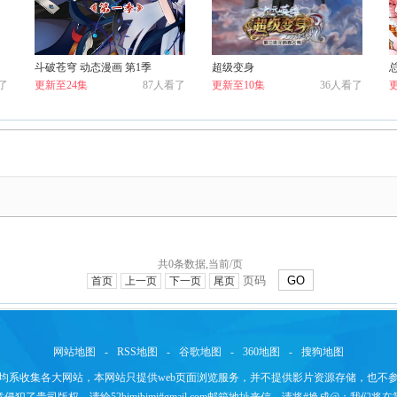
斗破苍穹 动态漫画 第1季
超级变身
了
更新至24集
87人看了
更新至10集
36人看了
共0条数据,当前/页
GO
首页
上一页
下一页
尾页
网站地图
-
RSS地图
-
谷歌地图
-
360地图
-
搜狗地图
均系收集各大网站，本网站只提供web页面浏览服务，并不提供影片资源存储，也不