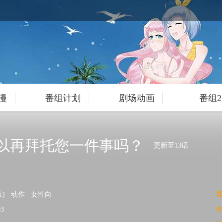
漫
番组计划
剧场动画
番组2
以再拜托您一件事吗？
更新至13话
幻
动作
女性向
03