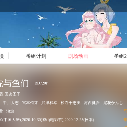
漫
番组计划
剧场动画
番组2
与虎与鱼们
BD720P
香,田边圣子
中川大志
宫本侑芽
兴津和幸
松寺千恵美
河西健吾
尾花かんじ
爱
治愈
-20(中国大陆),2020-10-30(釜山电影节),2020-12-25(日本)