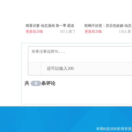
闻香识妻 动态漫画 第一季 霸道
蛇蝎不好惹：弃后也妖娆 动态
更新至20集
187人看了
更新至20集
150人看
总裁恋上瘾
漫画 第二季
还可以输入
200
共
0
条评论
本网站提供的影视资源