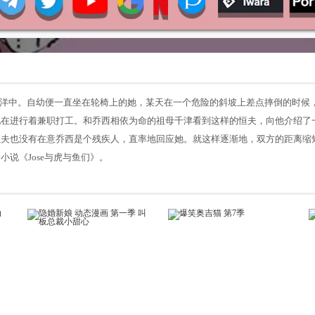
洋中。自幼便一直坐在轮椅上的她，某天在一个危险的斜坡上差点摔倒的时候
地在进行着兼职打工。和乔西相依为命的祖母千津看到这样的恒夫，向他介绍了
恒夫也没有在意乔西是个残疾人，直率地回应她。就这样逐渐地，双方的距离缩
说《Jose与虎与鱼们》。