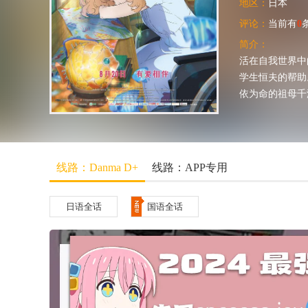
地区：
日本
评论：
当前有
0
简介：
活在自我世界中
学生恒夫的帮助
依为命的祖母千
线路：Danma D+
线路：APP专用
日语全话
国语全话