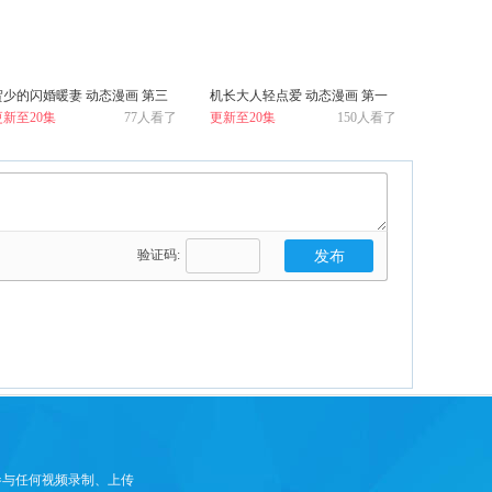
贺少的闪婚暖妻 动态漫画 第三
机长大人轻点爱 动态漫画 第一
更新至20集
77人看了
更新至20集
150人看了
季
季 宠妻上天
验证码:
参与任何视频录制、上传