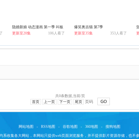
隐婚新娘 动态漫画 第一季 叫板
爆笑奥吉猫 第7季
了
更新至20集
106人看了
更新至35集
353人看了
总裁小甜心
共0条数据,当前/页
GO
首页
上一页
下一页
尾页
网站地图
-
RSS地图
-
谷歌地图
-
360地图
-
搜狗地图
均系收集各大网站，本网站只提供web页面浏览服务，并不提供影片资源存储，也不