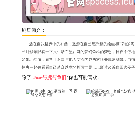
剧集简介：
活在自我世界中的乔西，遨游在自己感兴趣的绘画和书籍的海
己能够亲眼看一下只生活在墨西哥的梦幻鱼群的梦想，日夜不停
足她。然而，固执且不善与他人交流的乔西对恒夫非常刻薄，而
恒夫一起去看看自己梦寐以求的外面世界……影片改编自田边圣子小
除了"
Jose与虎与鱼们
"你也可能喜欢: