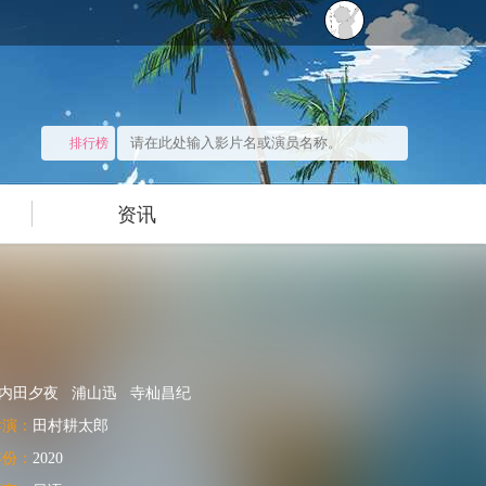
排行榜
资讯
内田夕夜
浦山迅
寺杣昌纪
导演：
田村耕太郎
年份：
2020