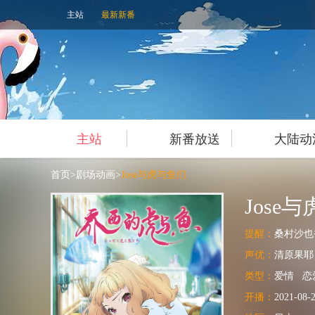
主站
最新新番
主站
新番放送
大陆动
首页
>
剧场动画
>
Jose与虎与鱼们
Jose
提醒：
桑村沙也
声优：
清原果耶
类型：
爱情
恋
开播：
2021-08